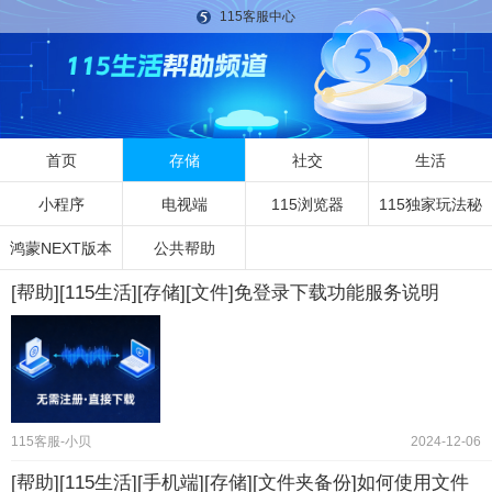
115客服中心
首页
存储
社交
生活
小程序
电视端
115浏览器
115独家玩法秘
鸿蒙NEXT版本
公共帮助
籍
[帮助][115生活][存储][文件]免登录下载功能服务说明
115客服-小贝
2024-12-06
[帮助][115生活][手机端][存储][文件夹备份]如何使用文件