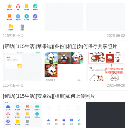
115客服-小贝
2025-09-02
[帮助][115生活][苹果端][备份][相册]如何保存共享照片
115客服-小美
2025-08-28
[帮助][115生活][安卓端][相册]如何上传照片