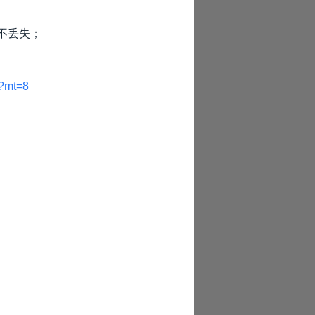
不丢失；
7?mt=8