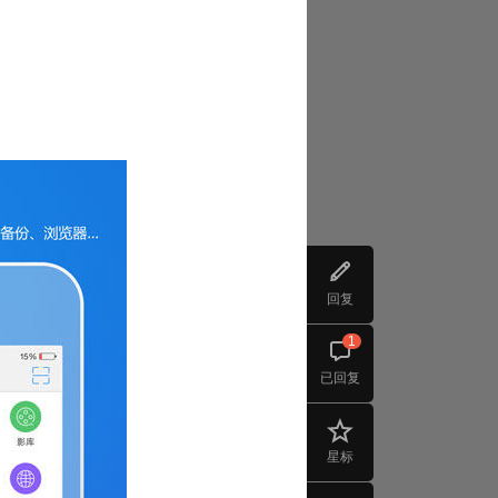
回复
1
已回复
星标