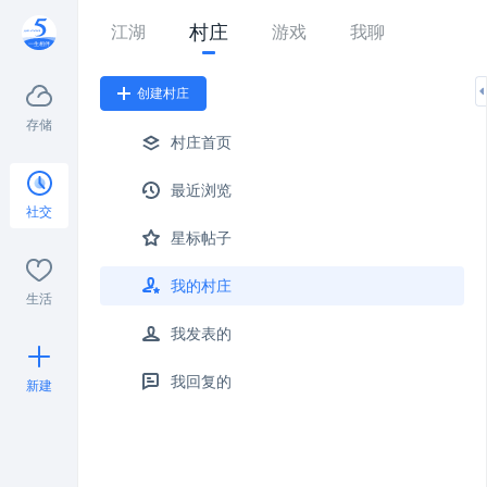
村庄
江湖
游戏
我聊
创建村庄
存储
村庄首页
最近浏览
社交
星标帖子
我的村庄
生活
我发表的
我回复的
新建