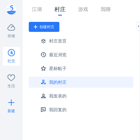
村庄
江湖
游戏
我聊
创建村庄
存储
村庄首页
最近浏览
社交
星标帖子
我的村庄
生活
我发表的
我回复的
新建