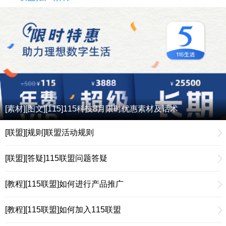
[素材][图文][115]115科技8月限时优惠素材及话术
[联盟][规则]联盟活动规则
[联盟][答疑]115联盟问题答疑
[教程][115联盟]如何进行产品推广
[教程][115联盟]如何加入115联盟