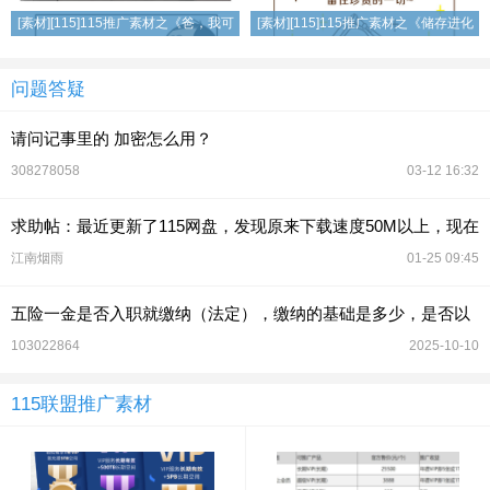
[素材][115]115推广素材之《爸，我可
[素材][115]115推广素材之《储存进化
能是亲生的吧？！》
图鉴》
问题答疑
请问记事里的 加密怎么用？
308278058
03-12 16:32
求助帖：最近更新了115网盘，发现原来下载速度50M以上，现在
最多只有10M了，请教怎么
江南烟雨
01-25 09:45
五险一金是否入职就缴纳（法定），缴纳的基础是多少，是否以
实际工资为基数（五险一金舍不得的缴纳的公司，
103022864
2025-10-10
115联盟推广素材