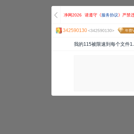
净网2026
请遵守《
服务协议
》严禁
342590130
<342590130>
年费V
我的115被限速到每个文件