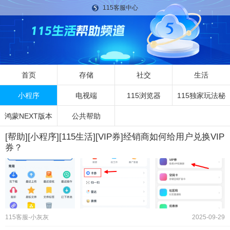
115客服中心
首页
存储
社交
生活
小程序
电视端
115浏览器
115独家玩法秘
鸿蒙NEXT版本
公共帮助
籍
[帮助][小程序][115生活][VIP券]经销商如何给用户兑换VIP
券？
115客服-小灰灰
2025-09-29