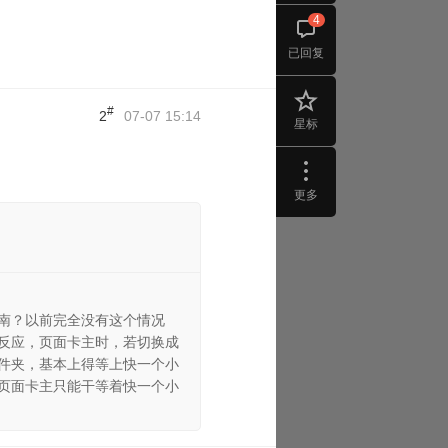
4
已回复
#
2
07-07 15:14
星标
更多
南？以前完全没有这个情况
反应，页面卡主时，若切换成
件夹，基本上得等上快一个小
页面卡主只能干等着快一个小