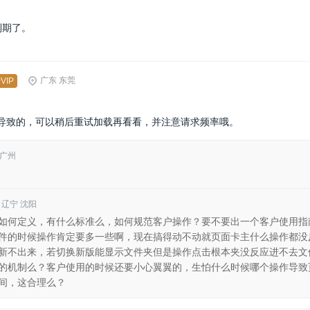
到期了。
广东 东莞
VIP
导致的，可以稍后重试加载再看看，并注意请求频率哦。
 广州
辽宁 沈阳
如何定义，有什么标准么，如何规范客户操作？要不要出一个客户使用指
件的时候操作肯定要多一些啊，现在搞得动不动就页面卡主什么操作都没
新不出来，若切换新版能显示文件夹但是操作点击根本夹没反应进不去文
的机制么？客户使用的时候还要小心翼翼的，生怕什么时候哪个操作导致
间，这合理么？