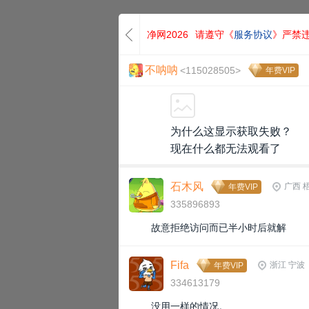
净网2026
请遵守《
服务协议
》严禁
不呐呐
<115028505>
年费VIP
为什么这显示获取失败？
现在什么都无法观看了
石木风
广西 
年费VIP
335896893
故意拒绝访问而已半小时后就解
Fifa
浙江 宁波
年费VIP
334613179
没用一样的情况。