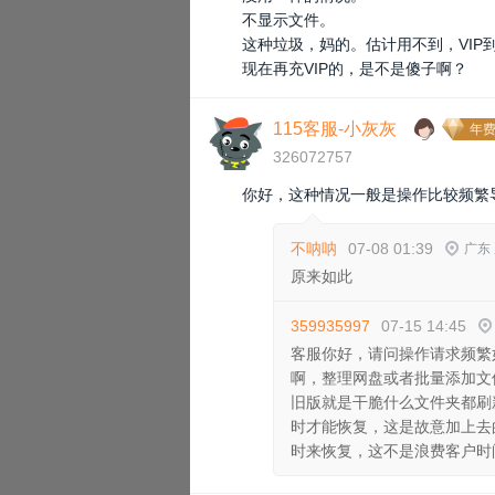
不显示文件。
这种垃圾，妈的。估计用不到，VIP
现在再充VIP的，是不是傻子啊？
115客服-小灰灰
年费
326072757
你好，这种情况一般是操作比较频繁
不呐呐
07-08 01:39
广东
原来如此
359935997
07-15 14:45
客服你好，请问操作请求频繁
啊，整理网盘或者批量添加文
旧版就是干脆什么文件夹都刷
时才能恢复，这是故意加上去
时来恢复，这不是浪费客户时