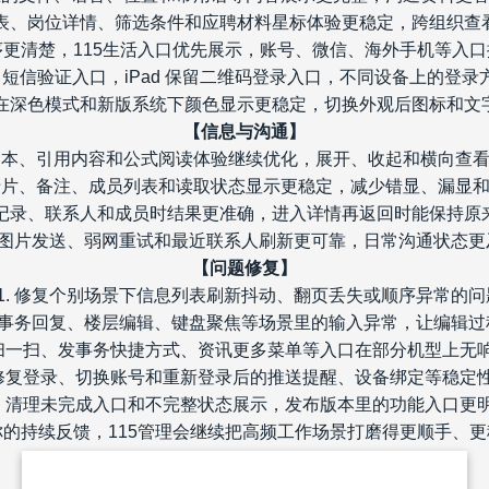
位列表、岗位详情、筛选条件和应聘材料星标体验更稳定，跨组织查
顺序更清楚，115生活入口优先展示，账号、微信、海外手机等入
 登录保留短信验证入口，iPad 保留二维码登录入口，不同设备上的登
导航在深色模式和新版系统下颜色显示更稳定，切换外观后图标和文
【信息与沟通】
长文本、引用内容和公式阅读体验继续优化，展开、收起和横向查
发卡片、备注、成员列表和读取状态显示更稳定，减少错显、漏显
沟通记录、联系人和成员时结果更准确，进入详情再返回时能保持原
0. 图片发送、弱网重试和最近联系人刷新更可靠，日常沟通状态更
【问题修复】
11. 修复个别场景下信息列表刷新抖动、翻页丢失或顺序异常的问
修复事务回复、楼层编辑、键盘聚焦等场景里的输入异常，让编辑
修复扫一扫、发事务快捷方式、资讯更多菜单等入口在部分机型上无
. 修复登录、切换账号和重新登录后的推送提醒、设备绑定等稳定
5. 清理未完成入口和不完整状态展示，发布版本里的功能入口更
你的持续反馈，115管理会继续把高频工作场景打磨得更顺手、更