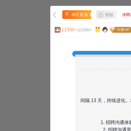
本区置顶
锁贴
净网2
11500
<11500>
年费VIP
间隔 13 天，持续进
1. 招聘沟
2. 招聘沟