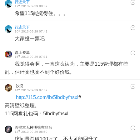
行迹天下
#
17
2013-09-29 08:07
希望115能挺得住。。。
行迹天下
#
16
2013-09-29 07:41
大家投一票吧
盘上资源
#
15
2013-09-29 07:31
我觉得会啊，一直这么认为，主要是115管理都有些
乱，估计卖也卖不到个好价钱。
i沙漠
#
14
2013-09-29 07:07
http://115.com/lb/5lbdbyfhsxl
#
高清壁纸整理。
115网盘礼包码：5lbdbyfhsxl
菩提本无树明镜亦非台
#
13
2013-09-29 06:59
本来无一物
访问量跌破100万了，不太可能回升了