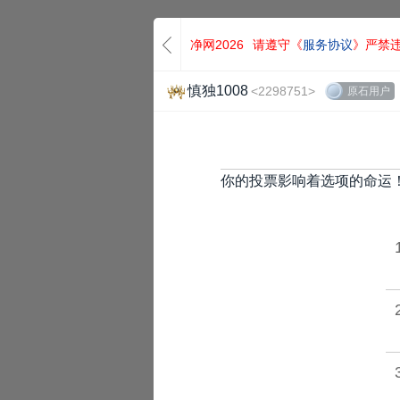
净网2026
请遵守《
服务协议
》严禁
慎独1008
<2298751>
原石用户
你的投票影响着选项的命运