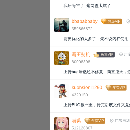
我后悔***了 这网盘太坑了
bbababbaby
特级VIP
359866872
需要优化的太多了，先不说内在使用
霸王别机
广
长期VIP
80008398
上传bug居然还不修复，简直逆天，
kuohsienl1290
年费VIP
4329150
上传BUG很严重，传完后该文件夹
喵叽
广东 深圳
年费VIP
512126867