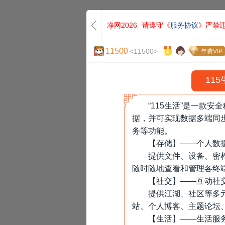
净网2026
请遵守《
服务协议
》严禁
11500
<11500>
年费VIP
115
“115生活”是一款
据，并可实现数据多端同
务等功能。
【存储】——个人数
提供文件、设备、密
随时随地查看和管理各终
【社交】——互动社
提供江湖、社区等多
站、个人博客、主题论坛
«
【生活】——生活服