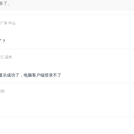
多了。
广东 中山
了？
江 温州
显示成功了，电脑客户端登录不了
深圳