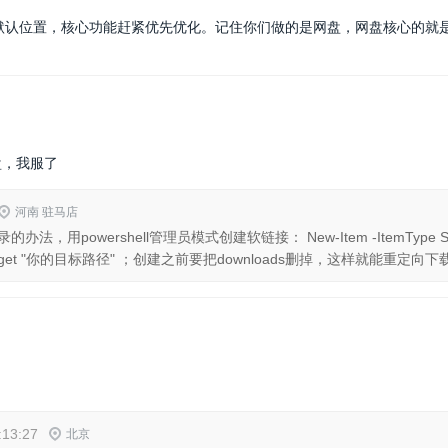
是默认位置，核心功能赶紧优先优化。记住你们做的是网盘，网盘核心的就
盘，我服了
河南 驻马店
owershell管理员模式创建软链接： New-Item -ItemType Symbolic
 -Target "你的目标路径" ；创建之前要把downloads删掉，这样就能重定向
:13:27
北京