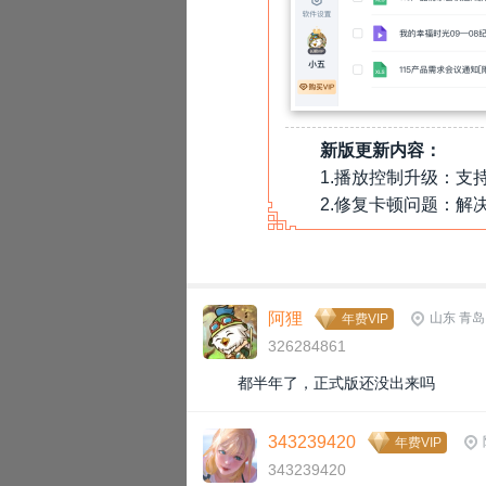
新版更新内容：
1.播放控制升级：
2.修复卡顿问题：解
阿狸
山东 青岛
年费VIP
326284861
都半年了，正式版还没出来吗
343239420
年费VIP
‹
343239420