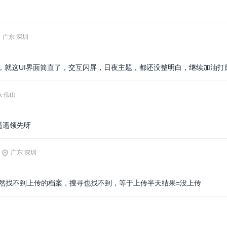
广东 深圳
，就这UI界面简直了，交互闪屏，日夜主题，都还没整明白，继续加油打
东 佛山
遥遥领先呀
广东 深圳
竟然找不到上传的档案，搜寻也找不到，等于上传半天结果=没上传