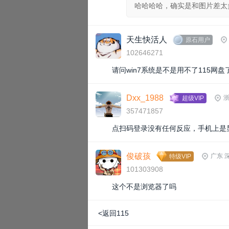
哈哈哈哈，确实是和图片差太
天生快活人
原石用户
102646271
请问win7系统是不是用不了115网盘
Dxx_1988
浙
超级VIP
357471857
点扫码登录没有任何反应，手机上是
俊破孩
广东 
特级VIP
101303908
这个不是浏览器了吗
<返回115