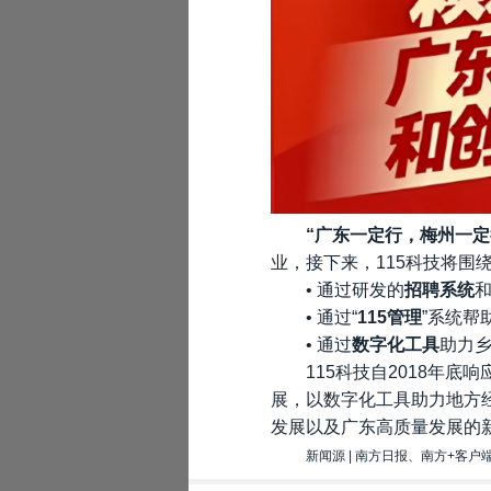
“广东一定行，梅州一定
业，接下来，115科技将围
• 通过研发的
招聘系统
和
• 通过“
115管理
”系统帮
• 通过
数字化工具
助力
115科技自2018年
展，以数字化工具助力地方
发展以及广东高质量发展的
新闻源 | 南方日报、南方+客户