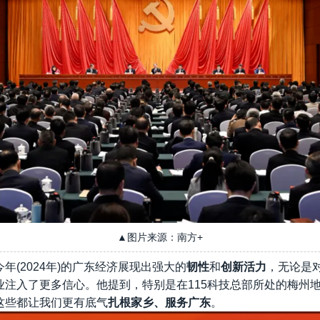
▲图片来源：南方+
年(2024年)的广东经济展现出强大的
韧性
和
创新活力
，无论是
业注入了更多信心。他提到，特别是在115科技总部所处的梅州
这些都让我们更有底气
扎根家乡、服务广东
。