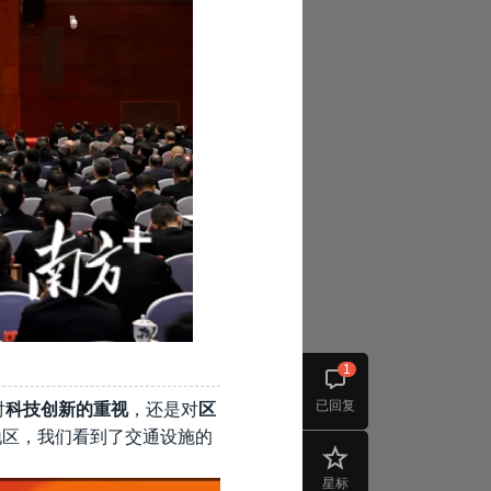
1
已回复
对
科技创新的重视
，还是对
区
地区，我们看到了交通设施的
星标