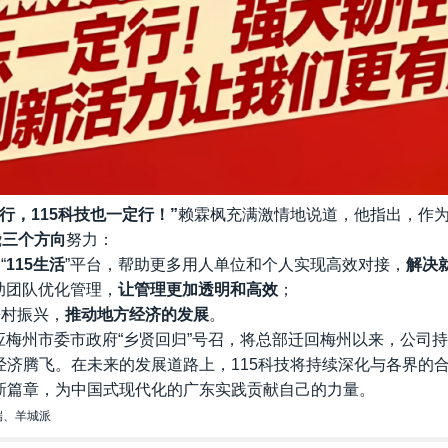
行，115科技也一定行！”
赖霖枫充满激情地说道，他指出，作
绕
三个方向
努力：
“
115生活
”平台，帮助更多用人单位和个人实现高效对接，
解决
助团队优化管理，
让管理更加透明和高效
；
乡村振兴，
推动地方经济的发展
。
底响应梅州市委市政府“乡贤回归”号召，将总部迁回梅州以来，公
经济腾飞。在未来的发展道路上，115科技将持续深化与各界的
新篇章，为中国式现代化的广东实践贡献自己的力量。
端、羊城派