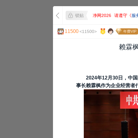
锁贴
净网2026
请遵守《
服
11500
<11500>
年费VIP
赖霖
2024年12月30日
事长赖霖枫作为企业经营者