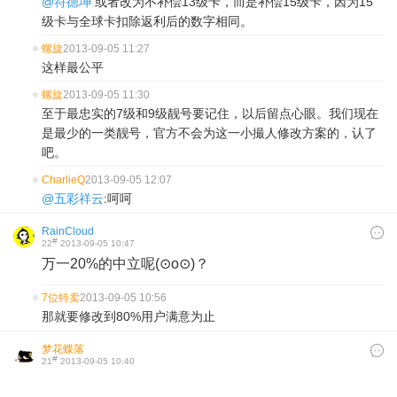
@符德坤
或者改为不补偿13级卡，而是补偿15级卡，因为15
级卡与全球卡扣除返利后的数字相同。
螺旋
2013-09-05 11:27
这样最公平
螺旋
2013-09-05 11:30
至于最忠实的7级和9级靓号要记住，以后留点心眼。我们现在
是最少的一类靓号，官方不会为这一小撮人修改方案的，认了
吧。
CharlieQ
2013-09-05 12:07
@五彩祥云
:呵呵
RainCloud
#
22
2013-09-05 10:47
万一20%的中立呢(⊙o⊙)？
7位特卖
2013-09-05 10:56
那就要修改到80%用户满意为止
梦花蝶落
#
21
2013-09-05 10:40