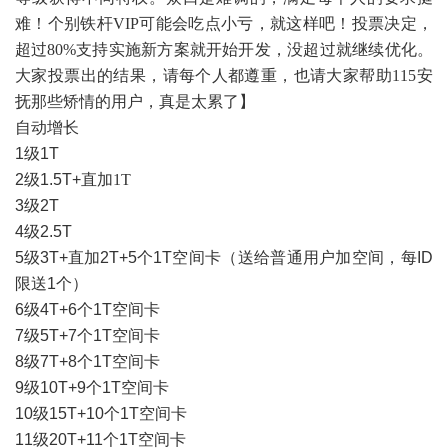
难！个别铁杆
VIP
可能会吃点小亏，就这样吧！投票决定，
超过
80%
支持实施新方案就开始开发，没超过就继续优化。
大家投票出的结果，请每个人都遵重，也请大家帮助
115
安
抚那些矫情的用户，真是太累了】
自动增长
1
级
1T
2
级
1.5T
+
直加
1T
3
级
2T
4
级
2.5T
5
级
3T+
直加
2T+
5
个
1T
空间卡（送给普通用户加空间，每
ID
限送
1
个）
6
级
4T+6
个
1T
空间卡
7
级
5T+7
个
1T
空间卡
8
级
7T+8
个
1T
空间卡
9
级
10T+9
个
1T
空间卡
10
级
15T+10
个
1T
空间卡
11
级
20T+11
个
1T
空间卡