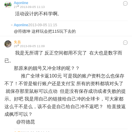
Aqonline
#
27
2013-09-05 11:13
活动设计的不科学啊,
Aqonline
2013-09-05 11:15
@符德坤 这样玩会把115玩下去的
失吾
#
26
2013-09-05 11:09
我是无所谓了 反正空间都用不完了 在大也是数字而
已。
那原来的靓号又冲全球的呢？？
推广全球卡返100元 可是我的账户资料怎么也保存
不了！不管是银行账户还是支付宝 所有的资料都填对头了
就保存那里鼠标可以点动 但是没有保存成功或者失败的提
示。好吧 我是用自己的链接给自己冲的全球卡，可大家都
这么干不是么，该不会是自己给自己冲不返吧？ 给直接返
成枫币可以？
@符德昆