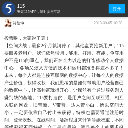
115
打开
安装115APP，随时参与互动
2013-09-05 10:20
符德坤
投票啦，大家说了算！
【空间大战，最多
2
个月就消停了，其他盘要抢新用户，
115
要服务老用户。我们依然强调，够用、好用、有趣，争夺用
户不是
115
的重点，我们正在全力以赴的打造移动个人数据
中心， 各项又炫又方便的技术和运用都准备得差不多了！
未来，每个人都是连接互联网的数据中心，让每个人的数据
产生价值，获得收获！我们思考的是如何帮助用户经营自己
的数据中心，让高帅富玩得开心，让屌丝有个通过服务别人
赚到钱的基地。
115
要打造的，是用户之间互联互通、相互
关联的网盘，旧带新、
V
带普、达人带小白，所以空间大
小，一定要依靠自己付出来获得，特权也需要通过注册时
间、登录次数、在线时间、活跃程度来计算等级权重，不同
等级获得不同特权。众口是难调的，满足每个人的要求挺