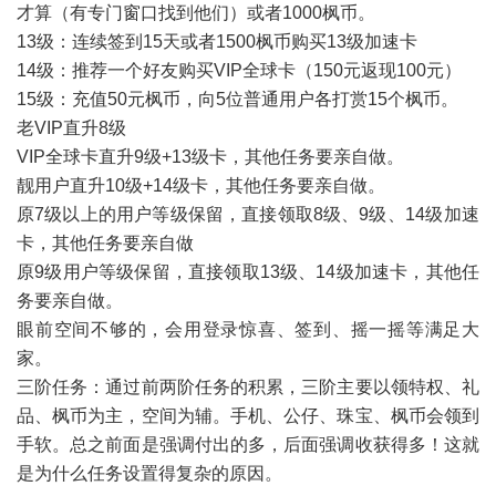
才算（有专门窗口找到他们）或者1000枫币。
13
级：连续签到
15
天或者
1500
枫币购买
13
级加速卡
14
级：推荐一个好友购买
VIP
全球卡（
150
元返现
100
元）
15
级：充值
50
元枫币，向5位普通用户各打赏15个枫币。
老VIP直升8级
VIP全球卡直升9级+13级卡，其他任务要亲自做。
靓用户直升10级+14级卡，其他任务要亲自做。
原
7
级以上的用户等级保留，直接领取
8级、
9级、14级加速
卡，其他任务要亲自做
原9级用户等级保留，直接领取13级、14级加速卡，其他任
务要亲自做
。
眼前空间不够的，会用登录惊喜、签到、摇一摇等满足大
家。
三阶任务：通过前两阶任务的积累，三阶主要以领特权、礼
品、枫币为主，空间为辅。手机、公仔、珠宝、枫币会领到
手软。总之前面是强调付出的多，后面强调收获得多！这就
是为什么任务设置得复杂的原因。