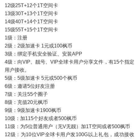
12
级
25T+12
个
1T
空间卡
13
级
30T+13
个
1T
空间卡
14
级
40T+14
个
1T
空间卡
15
级
55T+15
个
1T
空间卡
1
级：注册
2
级：
2
级加速卡
1
元或
100
枫币
3
级：绑定手机安全验证、安装
APP
4
级：向
VIP
、靓号、
VIP
全球卡用户分享文件，有
15
个指定
用户接收。
5
级：
5
级加速卡
5
元或
500
个枫币
6
级：邀请
5
位好友注册
7
级：关注
55
个圈子
8
级：充值
20
元枫币
9
级：
9
级加速卡
1900
枫币
10
级：加
115
个好友或者500枫币
11
级：为
5
位普通用户（无
V
无靓）加
1T
空间或者500枫币
12
级：为
10
位
VIP
全球卡用户发
100G
以上礼包，成功接收