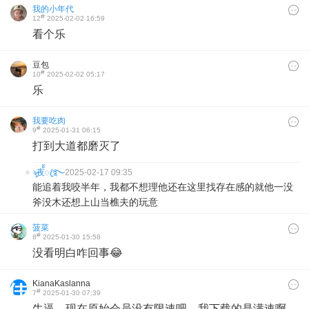
我的小年代
#
12
2025-02-02 16:59
看个乐
豆包
#
10
2025-02-02 05:17
乐
我要吃肉
#
9
2025-01-31 06:15
打到大道都磨灭了
ৡ夜้้ꦿ࿐
2025-02-17 09:35
能追着我咬半年，我都不想理他还在这里找存在感的就他一没
斧没木还想上山当樵夫的玩意
菠菜
#
8
2025-01-30 15:58
没看明白咋回事😂
KianaKaslanna
#
7
2025-01-30 07:39
牛逼，现在原始会员没有限速吧，我下载的是满速啊