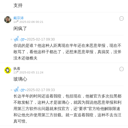
支持
戴宗涛
#
14
2025-02-06 00:21
闲疯了
ৡ夜้้ꦿ࿐
2025-02-17 09:30
你说的是谁？他这种人距离现在半年还在来恶意举报，现在不
敢骂了，看他这样子都怂了，还想来恶意举报，真搞笑，没斧
没木还做樵夫
执着
#
13
2025-02-05 11:24
玻璃心
ৡ夜้้ꦿ࿐
2025-02-17 09:33
长达半年的时间还追着我咬，包括现在，他被官方多次拉黑都
不敢发帖了，这种人才是玻璃心，就因为我说他恶意举报和利
用第三方软件出问题就来找官方，还“要求”官方给他解除限速
和让他允许使用第三方挂载。就一直追着我咬，这种不去当汪
真可惜。