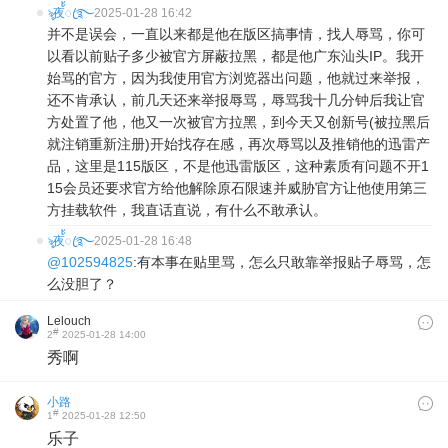
ৡ夜้้ꦿ࿐
2025-01-28 16:42
并不是误会，一直以来都是他在版区搞事情，找人辱骂，你可
以看以前贴子多少被官方屏蔽拉黑，都是他广东汕头IP。我开
始骂的官方，因为我使用官方浏览器出问题，他就过来举报，
还不肯承认，前几天还来举报辱骂，辱骂我十几分钟后我让官
方处置了他，他又一次被官方拉黑，到今天又创新号(被拉黑后
就注销重新注册)开始找存在感，再次辱骂以及推销他的迅雷产
品，这里是115版区，不是他迅雷版区，这种素质有问题不开1
15会员还要求官方给他解除原石限速并威胁官方让他使用第三
方挂载软件，我直话直说，有什么不敢承认。
ৡ夜้้ꦿ࿐
2025-01-28 16:48
@102594825
:有本事在贴里骂，怎么只敢靠举报贴子辱骂，怎
么没胆了？
Lelouch
#
2
2025-01-28 14:00
秀啊
小路
#
1
2025-01-28 12:50
乐子