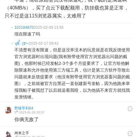
（40MB/s），买了点云下载配额用，防挂载也算是正常，
只不过是这115浏览器属实，太难用了
102184870
2025-02-09 13:56
现在限速了吗
ৡ夜้้ꦿ࿐
2025-02-17 09:42
不清楚有没有限速，但是这没斧没木的玩意就是在我反馈使用
官方浏览器时出现问题(我有附带使用官方浏览器出问题的截
图)，他那时候已经发帖2-3个多个月提要求了，让官方给他解
除限速和允许他使用第三方端工具，估计是第三方软件导致出
问题就来反馈提要求（他没有附带使用官方浏览器畜问题的截
图），之前就被官方拉黑还一直创建新号发帖，因为他跑来举
报我帖子被我怼了以后就追着我咬，以为他搞不来官方就找我
发泄情绪。
野猪亨利64
#
5
2025-01-29 20:57
你俩无敌了
神来之手
#