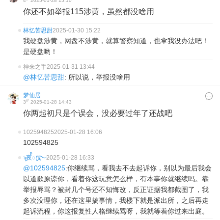
4
2025-01-28 15:10
你还不如举报115涉黄，虽然都没啥用
林忆苦思甜
2025-01-30 15:22
我硬盘涉黄，网盘不涉黄，就算警察知道，也拿我没办法吧！
是硬盘哟！
神来之手
2025-01-31 13:44
@林忆苦思甜
: 所以说，举报没啥用
梦仙居
#
3
2025-01-28 14:43
你两起初只是个误会，没必要过年了还战吧
102594825
2025-01-28 16:06
102594825
ৡ夜้้ꦿ࿐
2025-01-28 16:33
@102594825
:你继续骂，看我去不去起诉你，别以为最后我会
以道歉原谅你，看着你这玩意怎么样，有本事你就继续吗。靠
举报辱骂？被封几个号还不知悔改，反正证据我都截图了，我
多次没理你，还在这里搞事情，我楼下就是派出所，之后再走
起诉流程，你这报复性人格继续骂呀，我就等着你过来出庭。