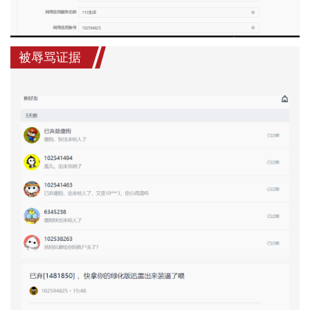
被辱骂证据