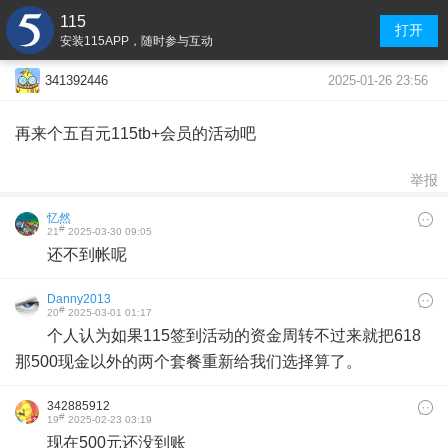
115
打开
安装115APP，随时参与互动
2025-01-26 23:56
341392446
再来个五百元115tb+会员的活动吧
举报
忆然
#
21
2025-03-30 09:05
还不到帐呢
Danny2013
#
20
2025-03-01 01:17
个人认为如果115签到活动的资金周转不过来就把618
那500现金以外的两个套餐重新给我们选择算了。
342885912
#
19
2025-02-23 03:19
现在500元还没到账