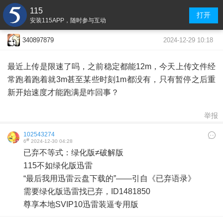
115
打开
安装115APP，随时参与互动
2024-12-29 10:18
340897879
最近上传是限速了吗，之前稳定都能12m，今天上传文件经
常跑着跑着就3m甚至某些时刻1m都没有，只有暂停之后重
新开始速度才能跑满是咋回事？
举报
102543274
#
6
2024-12-30 04:28
已弃不等式：绿化版≠破解版
115不如绿化版迅雷
“最后我用迅雷云盘下载的”——引自《已弃语录》
需要绿化版迅雷找已弃，ID1481850
尊享本地SVIP10迅雷装逼专用版