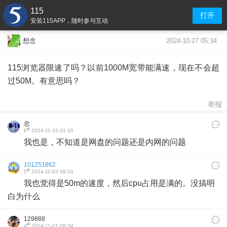
115
打开
安装115APP，随时参与互动
2024-10-27 05:34
想念
115浏览器限速了吗？以前1000M宽带能满速，现在不会超
过50M。有意思吗？
举报
忠
#
6
2024-11-15 01:10
我也是，不知道是网盘的问题还是内网的问题
101251862
#
5
2024-11-03 08:20
我也觉得是50m的速度，然后cpu占用是满的。没搞明
白为什么
129888
#
4
2024-11-01 08:34