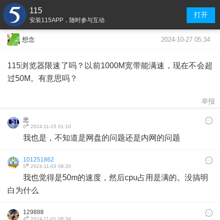
115
打开
安装115APP，随时参与互动
2024-10-27 05:34
想念
115浏览器限速了吗？以前1000M宽带能满速，现在不会超
过50M。有意思吗？
举报
忠
#
6
2024-11-15 01:10
我也是，不知道是网盘的问题还是内网的问题
101251862
#
5
2024-11-03 08:20
我也觉得是50m的速度，然后cpu占用是满的。没搞明
白为什么
129888
#
4
2024-11-01 08:34