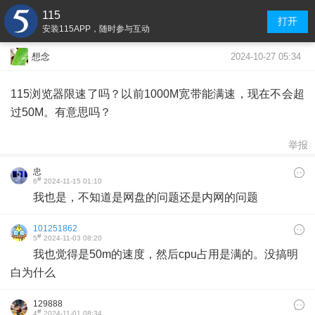
115
打开
安装115APP，随时参与互动
2024-10-27 05:34
想念
115浏览器限速了吗？以前1000M宽带能满速，现在不会超
过50M。有意思吗？
举报
忠
#
6
2024-11-15 01:10
我也是，不知道是网盘的问题还是内网的问题
101251862
#
5
2024-11-03 08:20
我也觉得是50m的速度，然后cpu占用是满的。没搞明
白为什么
129888
#
4
2024-11-01 08:34