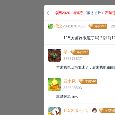
净网2026
请遵守《
服务协议
》严禁
想念
<341878708>
20
年费VIP
115浏览器限速了吗？以前1
期
年费VIP
355375627
本来我也以为限速了，后来我把路由
石木风
年费VIP
335896893
就是限流而已
115客服-小飞
年费VI