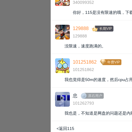
340099352
你好，115是没有限速的哦，
129888
长期VIP
129888
没限速，速度跑满的。
101251862
年费VIP
101251862
我也觉得是50m的速度，然后cpu
忠
原石用户
101262793
我也是，不知道是网盘的问题还是内
<返回115