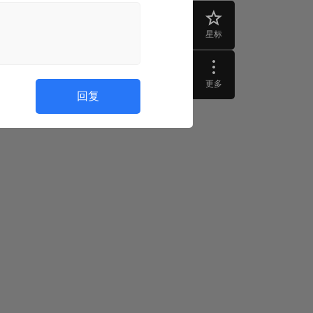
星标
更多
回复