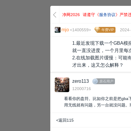
净网2026
请遵守《
服务协议
》严禁
mjo
<1400559>
2024-
年费VIP
1.最近发现下载一个GBA
就一直没进度，一个月里每
2.在线加载图片缓慢：可能
才出来，这又怎么解释？
zero113
原石用户
12000716
看看你的盘符。比如你之前是把gb
用无线就有问题，另一台就没问题。
<返回115