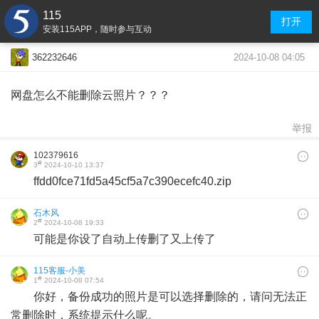
115
打开
安装115APP，随时参与互动
2024-10-08 04:05
362232646
网盘怎么不能删除云照片？？？
举报
102379616
#
3
2024-10-10 13:37
ffdd0fce71fd5a45cf5a7c390ecefc40.zip
石木风
#
2
2024-10-08 19:33
可能是你设了自动上传删了又上传了
115客服-小美
#
1
2024-10-08 07:54
你好，备份成功的照片是可以选择删除的，请问无法正
常删除时，系统提示什么呢。