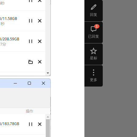
回复
1
已回复
星标
更多