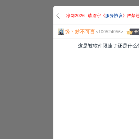
净网2026
请遵守《
服务协议
》严禁
缘丶妙不可言
<100524056>
长
这是被软件限速了还是什么情