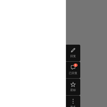
回复
1
已回复
星标