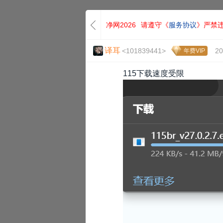
净网2026
请遵守《
服务协议
》严禁
译耳
<101839441>
20
年费VIP
115下载速度受限