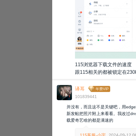
115浏览器下载文件的速度
跟115相关的都被锁定在230
译耳
年费VIP
101839441
并没有，而且这不是关键吧，用edg
新发帖把照片附上来看看。我改过d
载爱奇艺啥的都是满速的
115客服-小宇
2024-09-12 0