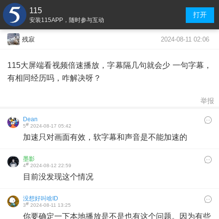
115
打开
安装115APP，随时参与互动
2024-08-11 02:06
残寂
115大屏端看视频倍速播放，字幕隔几句就会少 一句字幕，
有相同经历吗，咋解决呀？
举报
Dean
#
5
2024-08-17 05:42
加速只对画面有效，软字幕和声音是不能加速的
墨影
#
4
2024-08-12 22:59
目前没发现这个情况
没想好叫啥ID
#
3
2024-08-11 13:25
你要确定一下本地播放是不是也有这个问题。因为有些