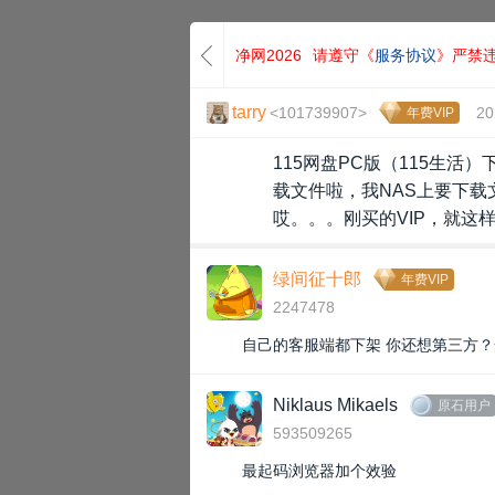
净网2026
请遵守《
服务协议
》严禁
tarry
<101739907>
20
年费VIP
115网盘PC版（115生
载文件啦，我NAS上要下载
哎。。。刚买的VIP，就这
绿间征十郎
年费VIP
2247478
自己的客服端都下架 你还想第三方
Niklaus Mikaels
原石用户
593509265
最起码浏览器加个效验