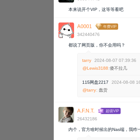
本来说开个VIP，这等等看吧
A0001
年费VIP
342440476
都说了网页版，你不会用吗？
tarry
2024-08-07 07:39:36
@Lewis3188
:傻不拉几
115网盘2217
2024-08-08 1
@tarry
: 蠢货
A.F.N.T.
超级VIP
26432186
内个，官方啥时候出的Nas端，我咋一