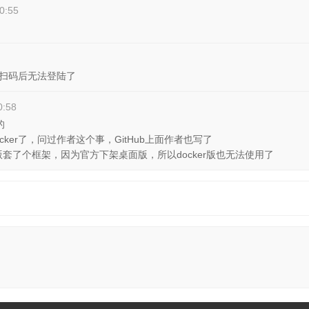
0:55
也是扫码后无法登陆了
0:58
的
ker了，问过作者这个事，GitHub上面作者也写了
x桌面版套了个框架，因为官方下架桌面版，所以docker版也无法使用了