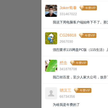
Joker蜀黍
年费VIP
331467022
我说下周电脑客户端始终下不了。那
CG26918
年费VIP
2667030
强烈要求115网盘PC版（115生活
想念
年费VIP
341878708
我己转百度，至少人家大公司，放弃
胡汉三
年费VIP
66734356
为啥我是年费的了