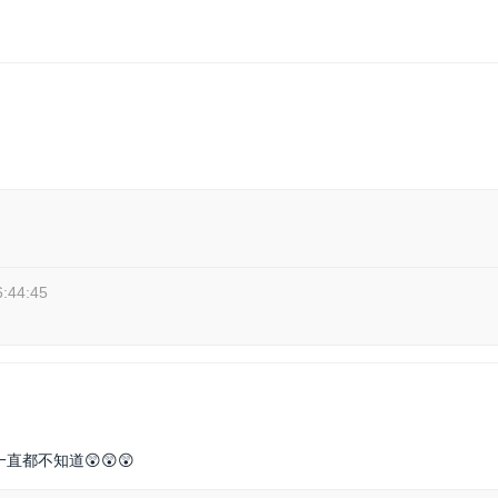
6:44:45
直都不知道😲😲😲