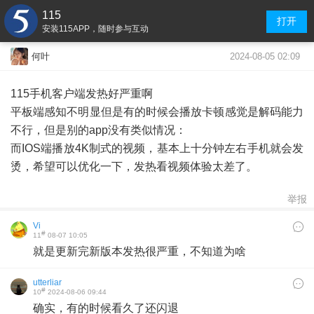
115
打开
安装115APP，随时参与互动
2024-08-05 02:09
何叶
115手机客户端发热好严重啊
平板端感知不明显但是有的时候会播放卡顿感觉是解码能力
不行，但是别的app没有类似情况：
而IOS端播放4K制式的视频，基本上十分钟左右手机就会发
烫，希望可以优化一下，发热看视频体验太差了。
举报
Vi
#
11
08-07 10:05
就是更新完新版本发热很严重，不知道为啥
utterliar
#
10
2024-08-06 09:44
确实，有的时候看久了还闪退