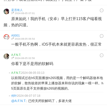
是否有人
#
5
2024-08-05 07:01
原来如此！我的手机（安卓）早上打开115客户端看视
频，热的闪退。
A0001
#
4
2024-08-05 06:54
一般手机不热啊，iOS手机本来就更容易发热，很正常
A.F.N.T.
#
3
2024-08-05 02:56
你看下是不是用的软解码
A.F.N.T.
2024-08-05 03:13
以前我试过在h5页面播放h265视频，用的是一个解码器做本地
的软解，散热较差的苹果上播放器来和你说的现象一模一样。h
5页面原生是不支持播放h265的视频的。
何叶
2024-08-07 07:18
@A.F.N.T.
: 已经关闭软解码了，多谢大佬