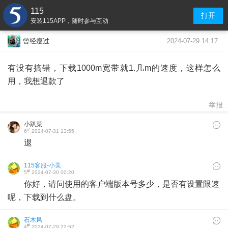
115
打开
安装115APP，随时参与互动
2024-07-29 14:17
曾经瘦过
有没有搞错，下载1000m宽带就1.几m的速度，这样怎么
用，我想退款了
举报
小趴菜
#
6
2024-07-31 13:55
退
115客服-小美
#
5
2024-07-30 00:20
你好，请问使用的客户端版本号多少，是否有设置限速
呢，下载到什么盘。
石木风
#
4
2024-07-29 22:52