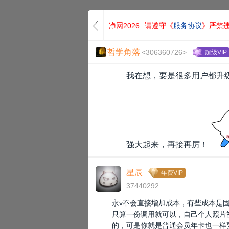
净网2026
请遵守《
服务协议
》严禁
哲学角落
<306360726>
超级VIP
我在想，要是很多用户都升级
强大起来，再接再厉！
星辰
年费VIP
37440292
永v不会直接增加成本，有些成本是固
只算一份调用就可以，自己个人照片视
的，可是你就是普通会员年卡也一样要给