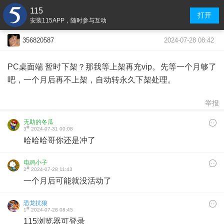
115
打开
安装115APP，随时参与互动
2024-07-28 08:42
356820587
PC桌面端 暂时下架？那我等上架再充vip。先等一个月够了
吧，一个月后再不上架，自动转永久下架处理。
举报
无助的冬瓜
#
3
2024-07-31 00:08
哈哈哈哥你还是冲了
电鸡小子
#
2
2024-07-28 11:43
一个月后可能就没活动了
恐龙抗狼
#
1
2024-07-28 08:45
115浏览器可登录