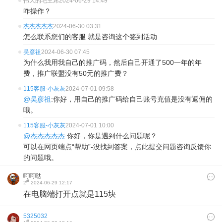
伟大的毛主席
2024-06-29 14:49
咋操作？
杰杰杰杰杰
2024-06-30 03:31
怎么联系您们的客服 就是咨询这个签到活动
吴彦祖
2024-06-30 07:45
为什么我用我自己的推广码，然后自己开通了500一年的年
费，推广联盟没有50元的推广费？
115客服-小灰灰
2024-07-01 09:58
@吴彦祖
:你好，用自己的推广码给自己账号充值是没有返佣的
哦。
115客服-小灰灰
2024-07-01 10:00
@杰杰杰杰杰
:你好，你是遇到什么问题呢？
可以在网页端点“帮助”-没找到答案，点此提交问题咨询反馈你
的问题哦。
呵呵哒
#
2
2024-06-29 12:17
在电脑端打开点就是115块
5325032
#