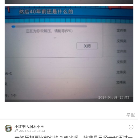
举报
小红书🔍润禾小玉
#
4
2024-01-19 03:13
云解压想要比软件快？想啥呢，除非是已经云解压过一