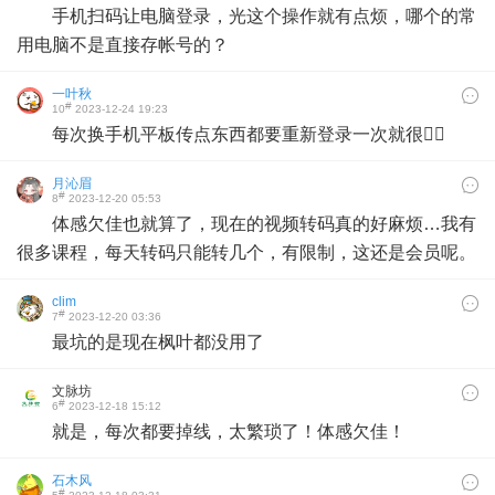
手机扫码让电脑登录，光这个操作就有点烦，哪个的常
用电脑不是直接存帐号的？
一叶秋
#
10
2023-12-24 19:23
每次换手机平板传点东西都要重新登录一次就很👍🏻
月沁眉
#
8
2023-12-20 05:53
体感欠佳也就算了，现在的视频转码真的好麻烦…我有
很多课程，每天转码只能转几个，有限制，这还是会员呢。
clim
#
7
2023-12-20 03:36
最坑的是现在枫叶都没用了
文脉坊
#
6
2023-12-18 15:12
就是，每次都要掉线，太繁琐了！体感欠佳！
石木风
#