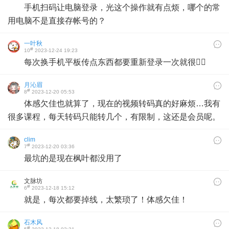
手机扫码让电脑登录，光这个操作就有点烦，哪个的常
用电脑不是直接存帐号的？
一叶秋
#
10
2023-12-24 19:23
每次换手机平板传点东西都要重新登录一次就很👍🏻
月沁眉
#
8
2023-12-20 05:53
体感欠佳也就算了，现在的视频转码真的好麻烦…我有
很多课程，每天转码只能转几个，有限制，这还是会员呢。
clim
#
7
2023-12-20 03:36
最坑的是现在枫叶都没用了
文脉坊
#
6
2023-12-18 15:12
就是，每次都要掉线，太繁琐了！体感欠佳！
石木风
#