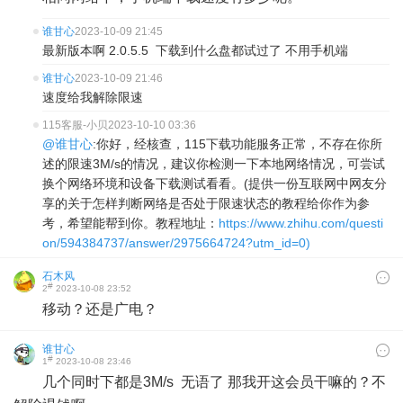
谁甘心
2023-10-09 21:45
最新版本啊 2.0.5.5 下载到什么盘都试过了 不用手机端
谁甘心
2023-10-09 21:46
速度给我解除限速
115客服-小贝
2023-10-10 03:36
@谁甘心
:你好，经核查，115下载功能服务正常，不存在你所
述的限速3M/s的情况，建议你检测一下本地网络情况，可尝试
换个网络环境和设备下载测试看看。(提供一份互联网中网友分
享的关于怎样判断网络是否处于限速状态的教程给你作为参
考，希望能帮到你。教程地址：
https://www.zhihu.com/questi
on/594384737/answer/2975664724?utm_id=0)
石木风
#
2
2023-10-08 23:52
移动？还是广电？
谁甘心
#
1
2023-10-08 23:46
几个同时下都是3M/s 无语了 那我开这会员干嘛的？不