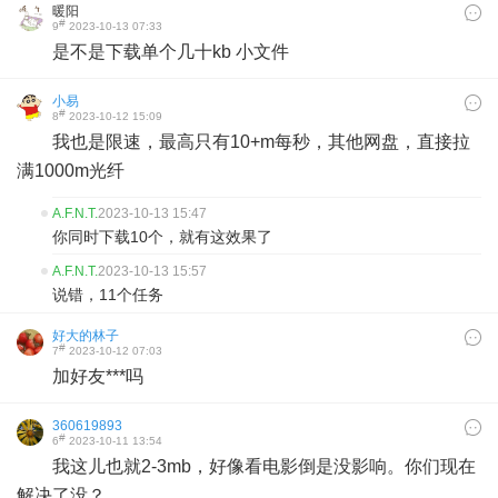
暖阳
#
9
2023-10-13 07:33
是不是下载单个几十kb 小文件
小易
#
8
2023-10-12 15:09
我也是限速，最高只有10+m每秒，其他网盘，直接拉
满1000m光纤
A.F.N.T.
2023-10-13 15:47
你同时下载10个，就有这效果了
A.F.N.T.
2023-10-13 15:57
说错，11个任务
好大的林子
#
7
2023-10-12 07:03
加好友***吗
360619893
#
6
2023-10-11 13:54
我这儿也就2-3mb，好像看电影倒是没影响。你们现在
解决了没？