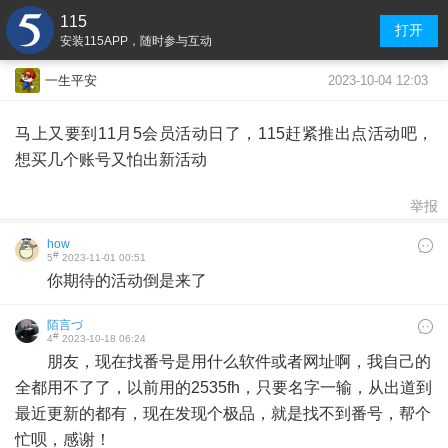
115
打开
安装115APP，随时参与互动
2023-10-04 12:03
一生平安
马上又要到11月5会员活动日了，115赶紧推出点活动吧，
想买几个账号又怕出新活动
举报
how
#
5
2023-11-01 00:51
你期待的活动倒是来了
陌言づ
#
4
2023-10-18 06:24
朋友，现在找番号是用什么软件或者网址啊，我自己的
全都用不了了，以前用的2535fh，只要名字一输，从出道到
最近更新的都有，现在发现个极品，就是找不到番号，帮个
忙呗，感谢！