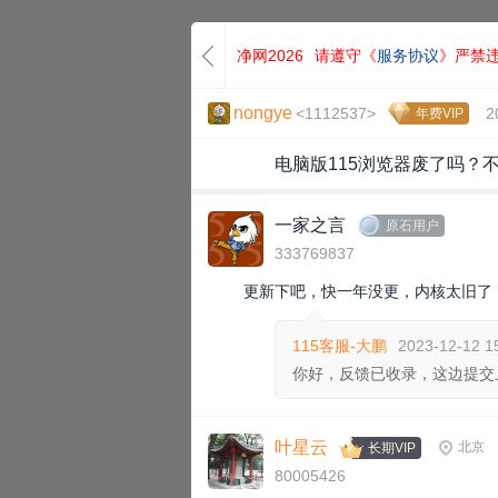
净网2026
请遵守《
服务协议
》严禁
nongye
<1112537>
2
年费VIP
电脑版115浏览器废了吗？
一家之言
原石用户
333769837
更新下吧，快一年没更，内核太旧了
115客服-大鹏
2023-12-12 1
你好，反馈已收录，这边提交
叶星云
北京
长期VIP
80005426