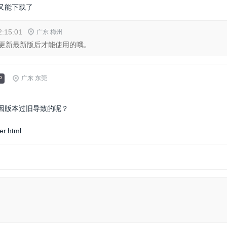
又能下载了
2:15:01
广东 梅州
更新最新版后才能使用的哦。
广东 东莞
P
因版本过旧导致的呢？
er.html