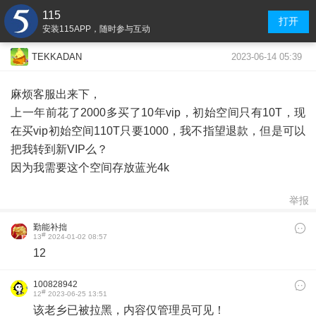
115
打开
安装115APP，随时参与互动
2023-06-14 05:39
TEKKADAN
麻烦客服出来下，
上一年前花了2000多买了10年vip，初始空间只有10T，现
在买vip初始空间110T只要1000，我不指望退款，但是可以
把我转到新VIP么？
因为我需要这个空间存放蓝光4k
举报
勤能补拙
#
13
2024-01-02 08:57
12
100828942
#
12
2023-06-25 13:51
该老乡已被拉黑，内容仅管理员可见！