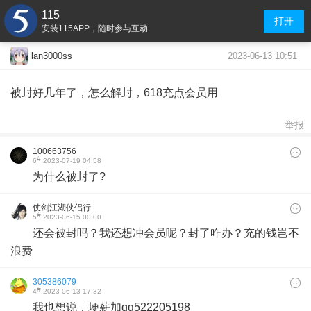
115
打开
安装115APP，随时参与互动
2023-06-13 10:51
lan3000ss
被封好几年了，怎么解封，618充点会员用
举报
100663756
#
6
2023-07-19 04:58
为什么被封了?
仗剑江湖侠侣行
#
5
2023-06-15 00:00
还会被封吗？我还想冲会员呢？封了咋办？充的钱岂不
浪费
305386079
#
4
2023-06-13 17:32
我也想说，埂薪加qq522205198