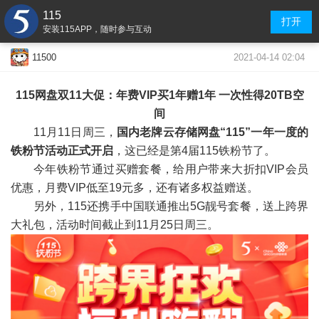
115
打开
安装115APP，随时参与互动
2021-04-14 02:04
11500
115网盘双11大促：年费VIP买1年赠1年 一次性得20TB空
间
11月11日周三，
国内老牌云存储网盘“115”一年一度的
铁粉节活动正式开启
，这已经是第4届115铁粉节了。
今年铁粉节通过买赠套餐，给用户带来大折扣VIP会员
优惠，月费VIP低至19元多，还有诸多权益赠送。
另外，115还携手中国联通推出5G靓号套餐，送上跨界
大礼包，活动时间截止到11月25日周三。