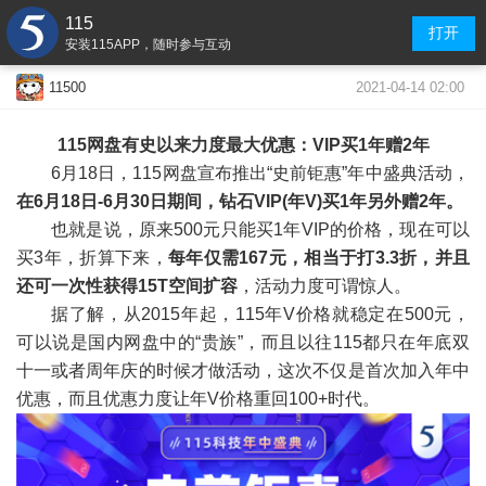
115
打开
安装115APP，随时参与互动
2021-04-14 02:00
11500
115网盘有史以来力度最大优惠：VIP买1年赠2年
6月18日，115网盘宣布推出“史前钜惠”年中盛典活动，
在6月18日-6月30日期间，钻石VIP(年V)买1年另外赠2年。
也就是说，原来500元只能买1年VIP的价格，现在可以
买3年，折算下来，
每年仅需167元，相当于打3.3折，并且
还可一次性获得15T空间扩容
，活动力度可谓惊人。
据了解，从2015年起，115年V价格就稳定在500元，
可以说是国内网盘中的“贵族”，而且以往115都只在年底双
十一或者周年庆的时候才做活动，这次不仅是首次加入年中
优惠，而且优惠力度让年V价格重回100+时代。