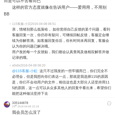
而是可以不去看而已
这样的官方态度就像在告诉用户——爱用用，不用别
BB
115客服-小贝
2016-04-08 06:51
亲，情绪别那么低落哈， 如你觉得自己反馈的某个问题，看到
客服回复一次，你仍存有疑问，可继续回帖反馈，客服定会继
续为你解答滴。如客服回复你后，你长时间未再回复，客服会
认为你的问题已解决哦。
用户发的每一个反馈贴，我们都会认真查阅及做相应解答并做
记录的哦。
x0v0x
2016-04-08 08:20
@115客服-小虹
: 这只不过我发的一些牢骚而已，你们完全不
必理会，但是我想向你们表达一点，那就是我选择115的原因
是，你们不会动用户的文件，相信这也是大部分人还坚持用11
5的原因，这一点可以从众多其他人的回复中看出来，希望你们
能把这种做法坚持下去
335144878
#
25
2016-04-06 22:19
我会员怎么没了