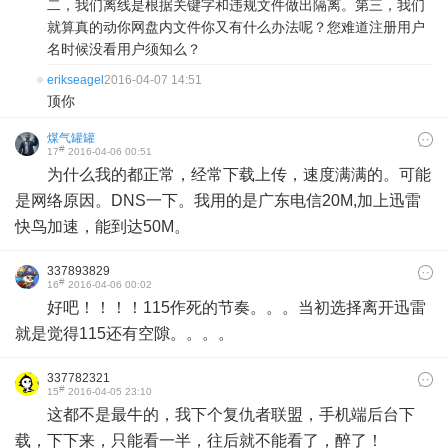
二，我们离线是根据关键字和违规文件做出隔离。第三，我们
就算真的动你网盘内文件你又有什么办法呢？您难道注册用户
名时候没看用户须知么？
erikseagel
2016-04-07 14:51
顶你
煤气罐罐
#
17
2016-04-06 00:51
为什么我的都正常，经常下载上传，速度满满的。可能
是网络原因。DNS一下。我用的是广东电信20M,加上迅雷
快鸟加速，能到达50M。
337893829
#
16
2016-04-06 00:02
好吧！！！！115作死的节奏。。。当初选择离开迅雷
就是觉得115还有空隙。。。。
337782321
#
15
2016-04-05 23:10
这都不是最牛的，我下个复仇者联盟，手机端后台下
载，下下来，只能看一半，往后就不能看了，醉了！