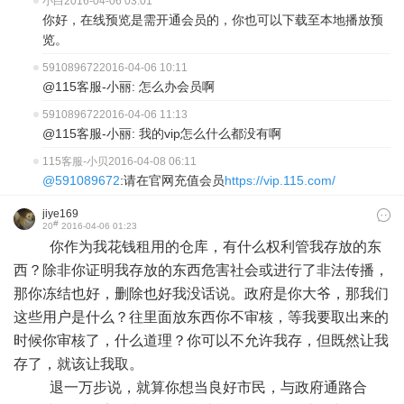
小白
2016-04-06 03:01
你好，在线预览是需开通会员的，你也可以下载至本地播放预
览。
591089672
2016-04-06 10:11
@115客服-小丽: 怎么办会员啊
591089672
2016-04-06 11:13
@115客服-小丽: 我的vip怎么什么都没有啊
115客服-小贝
2016-04-08 06:11
@591089672
:请在官网充值会员
https://vip.115.com/
jiye169
#
20
2016-04-06 01:23
你作为我花钱租用的仓库，有什么权利管我存放的东
西？除非你证明我存放的东西危害社会或进行了非法传播，
那你冻结也好，删除也好我没话说。政府是你大爷，那我们
这些用户是什么？往里面放东西你不审核，等我要取出来的
时候你审核了，什么道理？你可以不允许我存，但既然让我
存了，就该让我取。
退一万步说，就算你想当良好市民，与政府通路合