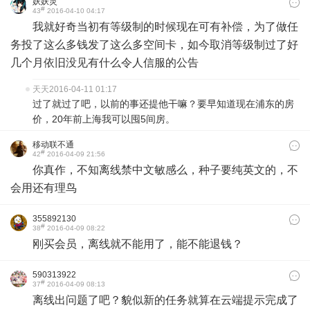
妖妖灵
#
43
2016-04-10 04:17
我就好奇当初有等级制的时候现在可有补偿，为了做任
务投了这么多钱发了这么多空间卡，如今取消等级制过了好
几个月依旧没见有什么令人信服的公告
天天
2016-04-11 01:17
过了就过了吧，以前的事还提他干嘛？要早知道现在浦东的房
价，20年前上海我可以囤5间房。
移动联不通
#
42
2016-04-09 21:56
你真作，不知离线禁中文敏感么，种子要纯英文的，不
会用还有理鸟
355892130
#
38
2016-04-09 08:22
刚买会员，离线就不能用了，能不能退钱？
590313922
#
37
2016-04-09 08:13
离线出问题了吧？貌似新的任务就算在云端提示完成了