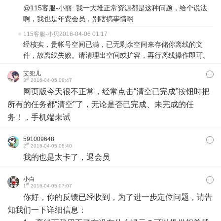
@115客服-小丽: 我一大堆正常资源都是这种问题，给个说法
啊，我也是年费会员，别瞎搞事情啊
115客服-小贝
2016-04-06 01:17
经核实，贵帐号空间已满，已无剩余空间来存储你离线的文
件，故离线失败。请清理出空间或扩容，再行离线操作即可。
艾兜儿
#
3
2016-04-05 08:47
网页版今天很不正常，经常点击“清空已完成”按钮时把
所有的任务都“清空”了，无论是否已完成、未完成的任
务！，手机端未试
591009648
#
2
2016-04-05 08:40
我的也是太卡了，退会员
小白
#
1
2016-04-05 07:07
你好，你的反馈已经收到，为了进一步定位问题，请告
知我们一下详细信息：