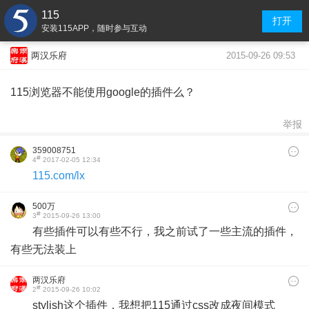
115
打开
安装115APP，随时参与互动
2015-09-26 09:53
两汉乐府
115浏览器不能使用google的插件么？
举报
359008751
#
4
2017-02-05 12:34
115.com/lx
500万
#
3
2015-09-26 13:00
有些插件可以有些不行，我之前试了一些主流的插件，
有些无法装上
两汉乐府
#
2
2015-09-26 10:02
stylish这个插件，我想把115通过css改成夜间模式