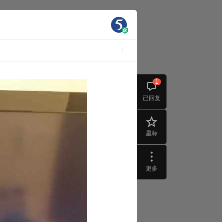
1
已回复
星标
更多