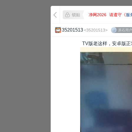
锁贴
净网2026
请遵守《
服
35201513
<35201513>
原石用
TV版老这样，安卓版正