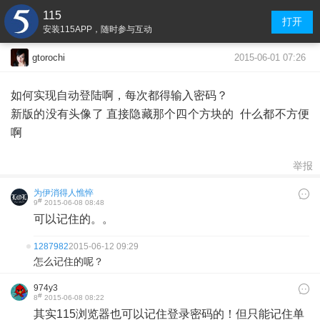
115
打开
安装115APP，随时参与互动
2015-06-01 07:26
gtorochi
如何实现自动登陆啊，每次都得输入密码？
新版的没有头像了 直接隐藏那个四个方块的 什么都不方便
啊
举报
为伊消得人憔悴
#
9
2015-06-08 08:48
可以记住的。。
1287982
2015-06-12 09:29
怎么记住的呢？
974y3
#
8
2015-06-08 08:22
其实115浏览器也可以记住登录密码的！但只能记住单