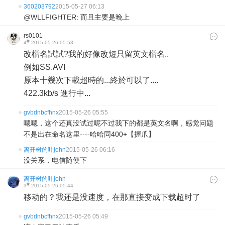
360203792
2015-05-27 06:13
@WLLFIGHTER: 而且主要是晚上
rs0101
#
4
2015-05-26 05:53
改檔名試試?我的好像改短只留英文檔名..
例如SS.AVI
原本十幾次下載超時的...終於可以了....
422.3kb/s 進行中...
gvbdnbcfhnx
2015-05-26 05:55
嗯嗯，这个还真没试过呢不过我下的都是英文名啊，感觉问题
不是出在命名这里----哈哈同400+【握爪】
离开树的叶john
2015-05-26 06:16
没关系，电信随便下
离开树的叶john
#
3
2015-05-26 05:44
移动的？我还是没速度，在那直接变成下载超时了
gvbdnbcfhnx
2015-05-26 05:49