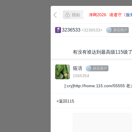
锁贴
净网2026
请遵守《
服
3236533
<3236533>
原石用户
有没有谁达到最高级115级了
筱浯
原石用户
1565354
[:cry]
http://home.115.com/55555
老
<返回115