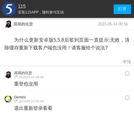
115
打开
安装115APP，随时参与互动
2015-05-14 00:56
屌屌的坑货
为什么更新安卓版5.5.8后签到页面一直提示:无效，清
除缓存重新下载客户端也没用！请客服给个说法?
举报
屌屌的坑货
#
2
2015-05-14 03:39
重登也沒用
Gemini
#
1
2015-05-14 01:03
退出重新登录看看