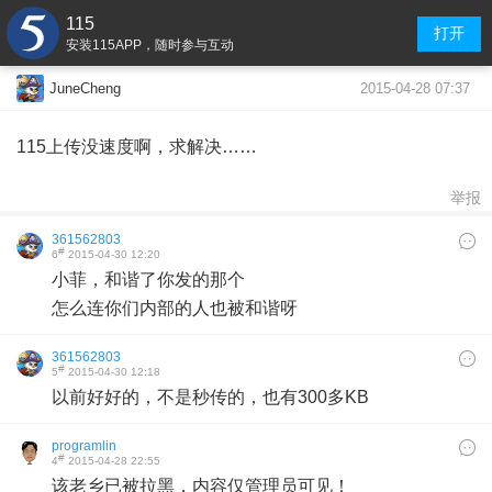
115
打开
安装115APP，随时参与互动
2015-04-28 07:37
JuneCheng
115上传没速度啊，求解决……
举报
361562803
#
6
2015-04-30 12:20
​小菲，和谐了你发的那个
怎么连你们内部的人也被和谐呀
361562803
#
5
2015-04-30 12:18
以前好好的，不是秒传的，也有300多KB
programlin
#
4
2015-04-28 22:55
该老乡已被拉黑，内容仅管理员可见！